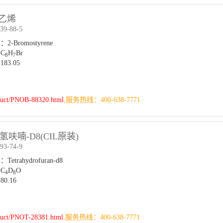
苯乙烯
9-88-5
-Bromostyrene
C
H
Br
8
7
83.05
duct/PNOB-88320.html
,服务热线：400-638-7771
呋喃-D8(CIL原装)
3-74-9
trahydrofuran-d8
C
D
O
4
8
0.16
duct/PNOT-28381.html
,服务热线：400-638-7771