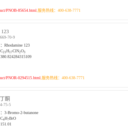
duct/PNOB-85654.html
,服务热线：400-638-7771
123
69-70-9
hodamine 123
C
H
ClN
O
21
17
2
3
0.824284315109
duct/PNOR-0294515.html
,服务热线：400-638-7771
2-丁酮
-75-5
-Bromo-2-butanone
C
H
BrO
4
7
51.01