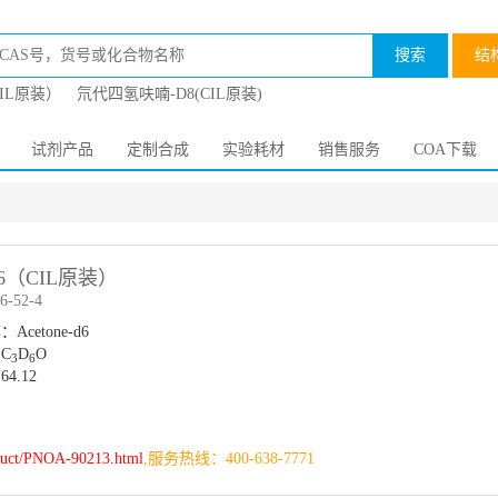
搜索
结
CIL原装）
氘代四氢呋喃-D8(CIL原装)
试剂产品
定制合成
实验耗材
销售服务
COA下载
6（CIL原装）
-52-4
cetone-d6
C
D
O
3
6
4.12
duct/PNOA-90213.html
,服务热线：400-638-7771