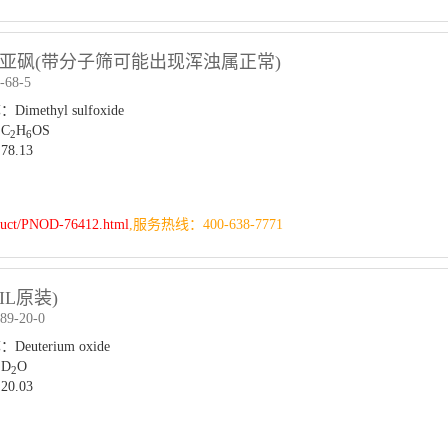
亚砜(带分子筛可能出现浑浊属正常)
68-5
methyl sulfoxide
C
H
OS
2
6
8.13
duct/PNOD-76412.html
,服务热线：400-638-7771
IL原装)
9-20-0
euterium oxide
D
O
2
0.03