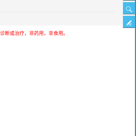
线
搜
客
索
投
服
诊断或治疗，非药用，非食用。
诉
建
议