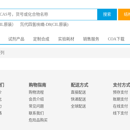
搜索
结
CIL原装）
氘代四氢呋喃-D8(CIL原装)
试剂产品
定制合成
实验耗材
销售服务
COA下载
系列
们
购物指南
配送方式
支付方
介
购物流程
直接配送
预存支付
化
会员介绍
快递配送
账期支付
力
常见问题
全球配送
在线支付
略
联系我们
线下支付
危险品购买