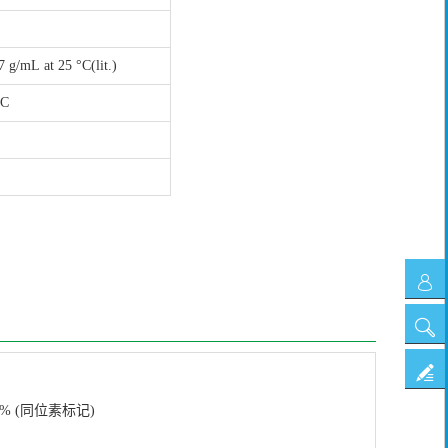
7 g/mL at 25 °C(lit.)
°C
在
线
搜
客
索
投
服
诉
.9% (同位素标记)