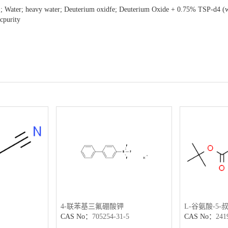
 Water; heavy water; Deuterium oxidfe; Deuterium Oxide + 0.75% TSP-d4 (w
cpurity
4-联苯基三氟硼酸钾
L-谷氨酸-5-
CAS No：
705254-31-5
CAS No：
241