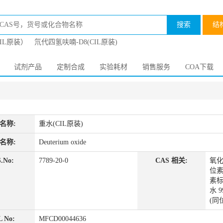
搜索
结
CIL原装）
氘代四氢呋喃-D8(CIL原装)
试剂产品
定制合成
实验耗材
销售服务
COA下载
名称:
重水(CIL原装)
名称:
Deuterium oxide
.No:
7789-20-0
CAS 相关:
氧化
位素标
素标
水 9
(同
 No:
MFCD00044636