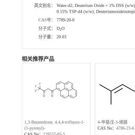
英文别名：
Water-d2; Deuterium Oxide + 1% DSS (w/w);
0.15% TSP-d4 (w/w); Deuteriumoxideisotopi
CAS号：
7789-20-0
分子式：
D
O
2
分子量：
20.03
相关推荐产品
1,3-Butanedione, 4,4,4-trifluoro-1-
4-甲基戊-3-烯腈
(1-pyrenyl)-
CAS No：
4786-23-6
CAS No：
129537-85-5