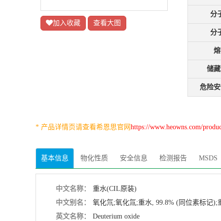
分
加入收藏
查看大图
分
熔
储藏
危险安
* 产品详情页请查看希恩思官网
https://www.heowns.com/prod
基本信息
物化性质
安全信息
检测报告
MSDS
中文名称：
重水(CIL原装)
中文别名：
氧化氘;氧化氚;重水, 99.8% (同位素标记);重水
英文名称：
Deuterium oxide