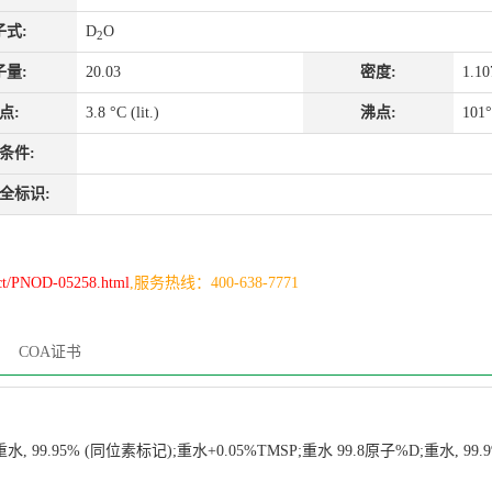
子式:
D
O
2
子量:
20.03
密度:
1.10
点:
3.8 °C (lit.)
沸点:
101
条件:
全标识:
uct/PNOD-05258.html
,服务热线：400-638-7771
COA证书
, 99.95% (同位素标记);重水+0.05%TMSP;重水 99.8原子%D;重水, 99