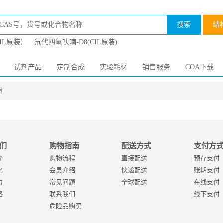
搜索
结
CIL原装）
氘代四氢呋喃-D8(CIL原装)
试剂产品
定制合成
实验耗材
销售服务
COA下载
脂
们
购物指南
配送方式
支付方
介
购物流程
直接配送
预存支付
化
会员介绍
快递配送
账期支付
力
常见问题
全球配送
在线支付
略
联系我们
线下支付
危险品购买