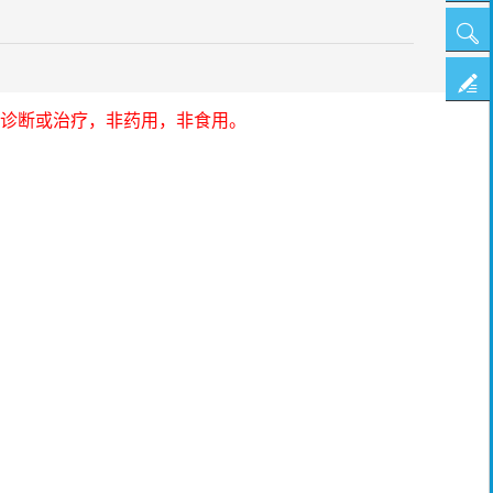
线
搜
客
索
投
服
诊断或治疗，非药用，非食用。
诉
建
议