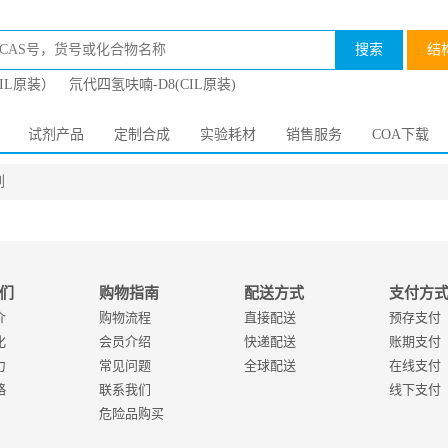
搜索
结
CIL原装）
氘代四氢呋喃-D8(CIL原装)
试剂产品
定制合成
实验耗材
销售服务
COA下载
列
们
购物指南
配送方式
支付方
介
购物流程
直接配送
预存支付
化
会员介绍
快递配送
账期支付
力
常见问题
全球配送
在线支付
略
联系我们
线下支付
危险品购买