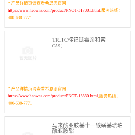
* 产品详情页请查看希恩思官网
https://www.heowns.com/product/PNOT-317001.html
,服务热线：
400-638-7771
TRITC标记链霉亲和素
CAS：
* 产品详情页请查看希恩思官网
https://www.heowns.com/product/PNOT-13330.html
,服务热线：
400-638-7771
马来酰亚胺基十一酸磺基琥珀
酰亚胺酯