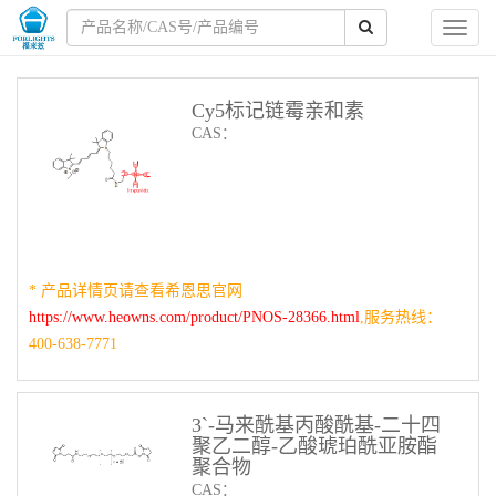
Toggl
naviga
Cy5标记链霉亲和素
CAS：
* 产品详情页请查看希恩思官网
https://www.heowns.com/product/PNOS-28366.html
,服务热线：
400-638-7771
3`-马来酰基丙酸酰基-二十四
聚乙二醇-乙酸琥珀酰亚胺酯
聚合物
CAS：