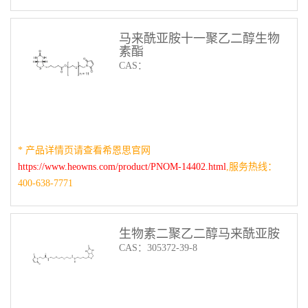
马来酰亚胺十一聚乙二醇生物
素酯
CAS：
* 产品详情页请查看希恩思官网
https://www.heowns.com/product/PNOM-14402.html
,服务热线：
400-638-7771
生物素二聚乙二醇马来酰亚胺
CAS：305372-39-8