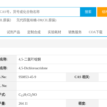
搜索
结
CIL原装）
氘代四氢呋喃-D8(CIL原装)
试剂产品
定制合成
实验耗材
销售服务
COA下载
名称:
4,5-二氯吖啶酮
名称:
4,5-Dichloroacridone
.No:
950853-45-9
CAS 相关:
 No:
子式:
C
H
Cl
NO
13
7
2
子量:
264.11
密度: