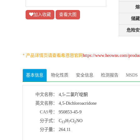
熔
加入收藏
查看大图
储藏
危险安
* 产品详情页请查看希恩思官网
https://www.heowns.com/produ
基本信息
物化性质
安全信息
检测报告
MSDS
中文名称：
4,5-二氯吖啶酮
英文名称：
4,5-Dichloroacridone
CAS号：
950853-45-9
分子式：
C
H
Cl
NO
13
7
2
分子量：
264.11