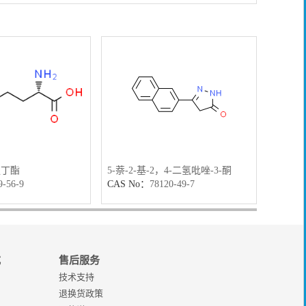
叔丁酯
5-萘-2-基-2，4-二氢吡唑-3-酮
邻苯基
9-56-9
CAS No：
78120-49-7
CAS N
式
售后服务
技术支持
退换货政策